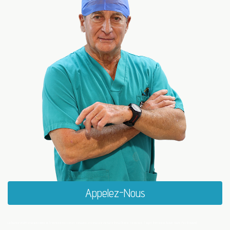
Appelez-Nous
Le Docteur LASRY et un spécialiste du Traitement des varices, varicosités et varicocèle de tout le Maroc ( Rabat , Casablanca , Tanger, Marrakech, Agadir, Oujda , Fes, El Jadida)