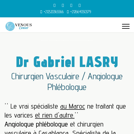
+212520365566
+212664050379
Spécialiste des varices à Casablanca — Dr Gabriel Lasry, chirurgien vasculaire Angiologue phlébologue
Dr Gabriel LASRY
Chirurgien Vasculaire / Angiologue
Phlébologue
'' Le vrai spécialiste
au Maroc
ne traitant que
les varices
et rien d'autre.
''
Angiologue phlébologue
et chirurgien
vasculaire à Casablanca, Spécialiste de la