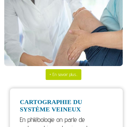
Examen clinique pour varices Maroc casablanca gabriel lasry angiologue phlebologue
+ En savoir plus...
CARTOGRAPHIE DU
SYSTÈME VEINEUX
En phlébologie on parle de